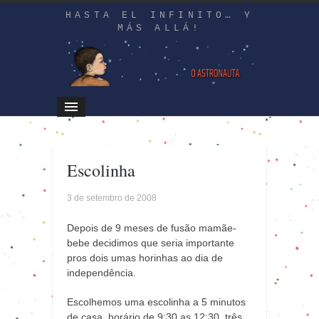
HASTA EL INFINITO… Y
MÁS ALLÁ!
Escolinha
3 de setembro de 2008
Depois de 9 meses de fusão mamãe-
bebe decidimos que seria importante
pros dois umas horinhas ao dia de
independência.
Escolhemos uma escolinha a 5 minutos
de casa, horário de 9:30 as 12:30, três