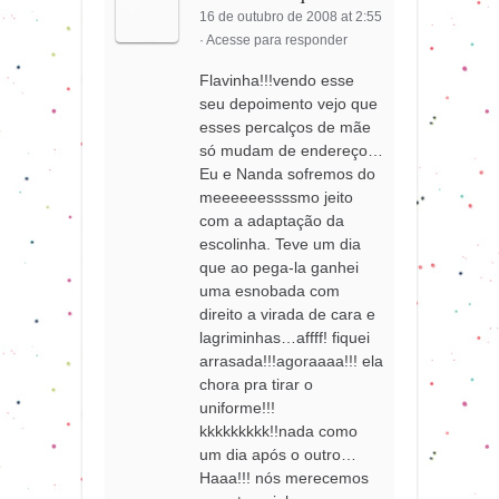
16 de outubro de 2008 at 2:55
·
Acesse para responder
Flavinha!!!vendo esse
seu depoimento vejo que
esses percalços de mãe
só mudam de endereço…
Eu e Nanda sofremos do
meeeeeessssmo jeito
com a adaptação da
escolinha. Teve um dia
que ao pega-la ganhei
uma esnobada com
direito a virada de cara e
lagriminhas…affff! fiquei
arrasada!!!agoraaaa!!! ela
chora pra tirar o
uniforme!!!
kkkkkkkkk!!nada como
um dia após o outro…
Haaa!!! nós merecemos