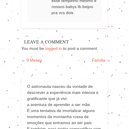
esse tempinho mesmo e
nossos babys tb.beijos
pra vcs dois.
LEAVE A COMMENT
You must be
logged in
to post a comment.
←
9 Meses
Família
→
O astronauta nasceu da vontade de
descrever a experiência mais intensa e
gratificante que já vivi:
a aventura de aprender a ser mãe.
É uma tentativa de imortalizar alguns
momentos da montanha russa de
emoções que entramos ao ser pais.
E também, para poder compartilhar com