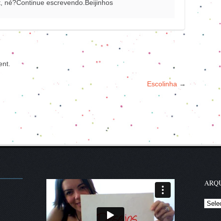
, né?Continue escrevendo.Beijinhos
nt.
Escolinha
→
ARQU
Arqui