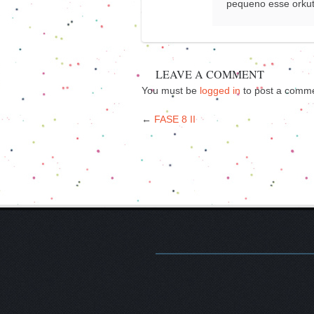
pequeno esse orkut
LEAVE A COMMENT
You must be
logged in
to post a comme
←
FASE 8 II