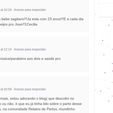
 at 10:24
·
Acesse para responder
ebe sagitario!!!Ja esta com 23 anos!!!E a cada dia
beijos pro Joao!!1Cecilia
 at 12:14
·
Acesse para responder
 música!parabéns aos dois e saúde pro
 at 20:58
·
Acesse para responder
emais, estou adorando o blog( que descobri no
o ou não, é que eu já tinha lido sobre o parto desse
, na comunidade Relatos de Partos, mundinho