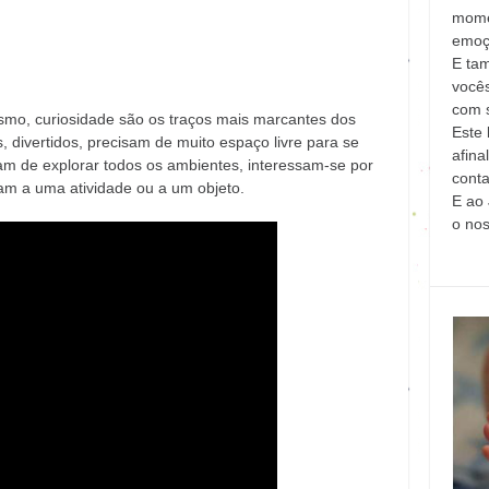
mome
emoç
E ta
vocês
com s
ismo, curiosidade são os traços mais marcantes dos
Este 
, divertidos, precisam de muito espaço livre para se
afina
am de explorar todos os ambientes, interessam-se por
conta
am a uma atividade ou a um objeto.
E ao 
o no