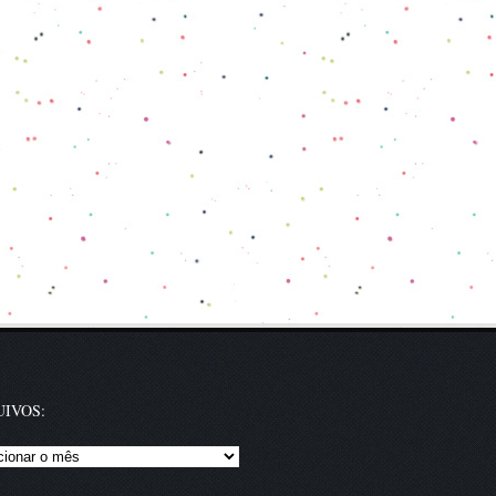
IVOS:
vos: