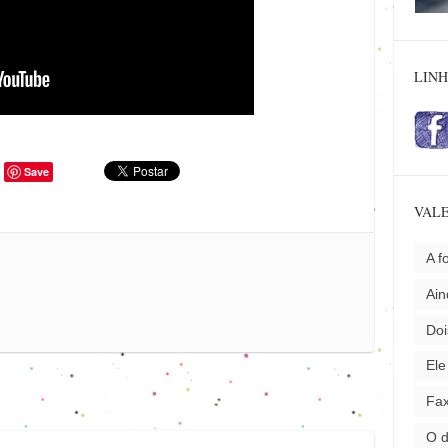
LINH
Save
VALE
A f
Ai
Doi
Ele
Fax
O 