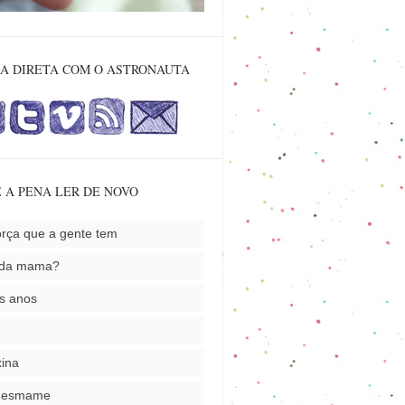
A DIRETA COM O ASTRONAUTA
 A PENA LER DE NOVO
orça que a gente tem
nda mama?
s anos
ina
desmame