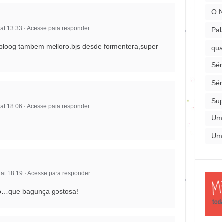
O 
at 13:33
·
Acesse para responder
Pal
 bloog tambem melloro.bjs desde formentera,super
qua
Sér
Sér
Su
at 18:06
·
Acesse para responder
Um
Um
 at 18:19
·
Acesse para responder
eo…que bagunça gostosa!