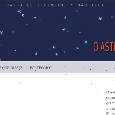
HASTA EL INFINITO… Y MÁS ALLÁ!
 QUE DISSE!
PORTFOLIO
O as
descr
gratif
a ave
É uma