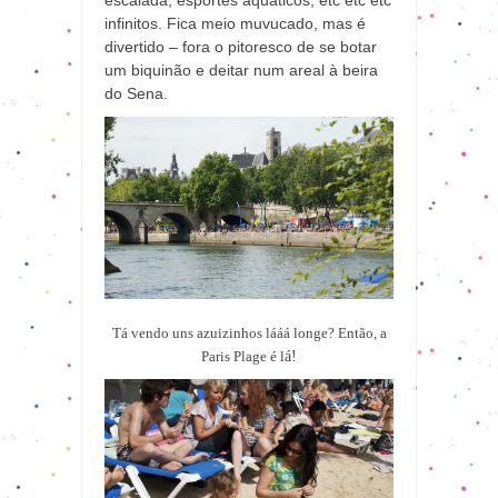
escalada, esportes aquáticos, etc etc etc
infinitos. Fica meio muvucado, mas é
divertido – fora o pitoresco de se botar
um biquinão e deitar num areal à beira
do Sena.
Tá vendo uns azuizinhos lááá longe? Então, a
Paris Plage é l
á!