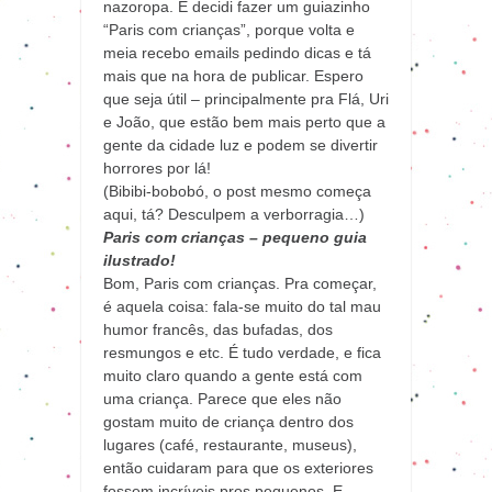
nazoropa. E decidi fazer um guiazinho
“Paris com crianças”, porque volta e
meia recebo emails pedindo dicas e tá
mais que na hora de publicar. Espero
que seja útil – principalmente pra Flá, Uri
e João, que estão bem mais perto que a
gente da cidade luz e podem se divertir
horrores por lá!
(Bibibi-bobobó, o post mesmo começa
aqui, tá? Desculpem a verborragia…)
Paris com crianças – pequeno guia
ilustrado!
Bom, Paris com crianças. Pra começar,
é aquela coisa: fala-se muito do tal mau
humor francês, das bufadas, dos
resmungos e etc. É tudo verdade, e fica
muito claro quando a gente está com
uma criança. Parece que eles não
gostam muito de criança dentro dos
lugares (café, restaurante, museus),
então cuidaram para que os exteriores
fossem incríveis pros pequenos. E