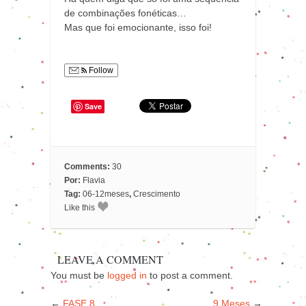
de combinações fonéticas…
Mas que foi emocionante, isso foi!
Follow
Save
Comments:
30
Por:
Flavia
Tag:
06-12meses
,
Crescimento
Like this
LEAVE A COMMENT
You must be
logged in
to post a comment.
←
FASE 8
9 Meses
→