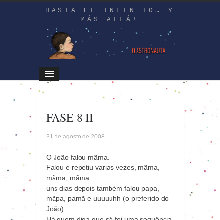
HASTA EL INFINITO… Y
MÁS ALLÁ!
FASE 8 II
31 de agosto de 2008
O João falou mãma.
Falou e repetiu varias vezes, mãma,
mãma, mãma…
uns dias depois também falou papa,
mãpa, pamã e uuuuuhh (o preferido do
João).
Há quem diga que só foi uma sequência