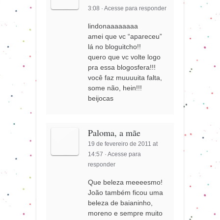
3:08
·
Acesse para responder
lindonaaaaaaaa
amei que vc “apareceu”
lá no bloguitcho!!
quero que vc volte logo
pra essa blogosfera!!!
você faz muuuuita falta,
some não, hein!!!
beijocas
Paloma, a mãe
19 de fevereiro de 2011 at
14:57
·
Acesse para
responder
Que beleza meeeesmo!
João também ficou uma
beleza de baianinho,
moreno e sempre muito