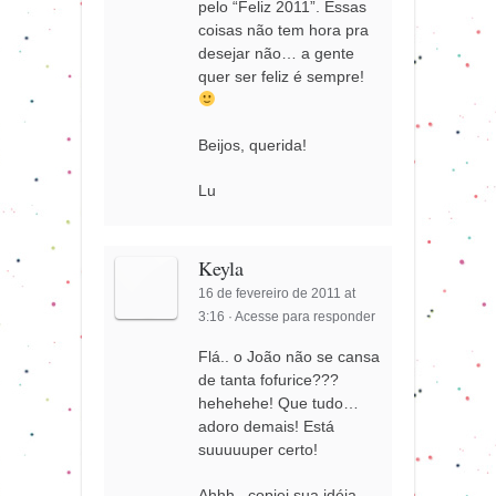
pelo “Feliz 2011”. Essas
coisas não tem hora pra
desejar não… a gente
quer ser feliz é sempre!
Beijos, querida!
Lu
Keyla
16 de fevereiro de 2011 at
3:16
·
Acesse para responder
Flá.. o João não se cansa
de tanta fofurice???
hehehehe! Que tudo…
adoro demais! Está
suuuuuper certo!
Ahhh.. copiei sua idéia