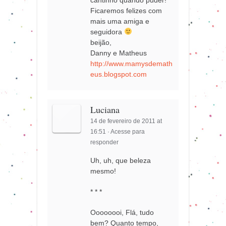
Ficaremos felizes com
mais uma amiga e
seguidora
beijão,
Danny e Matheus
http://www.mamysdemath
eus.blogspot.com
Luciana
14 de fevereiro de 2011 at
16:51
·
Acesse para
responder
Uh, uh, que beleza
mesmo!
* * *
Oooooooi, Flá, tudo
bem? Quanto tempo,