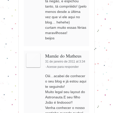
tá negão, e espichou
tanto, tá compriiiido! (pelo
menos desde a última
vez que vi ele aqui no
blog… hehehe)
curtam muito essas férias
maravilhosas!
beijos
Mamãe do Matheus
31 de janeiro de 2011 at 3:34
·
Acesse para responder
Oiii…acabei de conhecer
o seu blog e já estou aqui
te seguindo!
Muito legal seu layout do
Astronauta.E seu filho
João é lindoooo!!
Venha conhecer o nosso
cantinho quando puder!