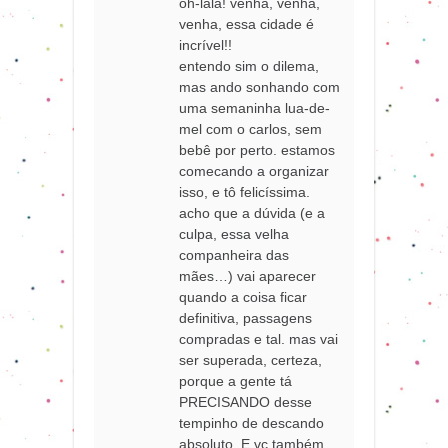
oh-lala! venha, venha,
venha, essa cidade é
incrível!!
entendo sim o dilema,
mas ando sonhando com
uma semaninha lua-de-
mel com o carlos, sem
bebê por perto. estamos
comecando a organizar
isso, e tô felicíssima.
acho que a dúvida (e a
culpa, essa velha
companheira das
mães…) vai aparecer
quando a coisa ficar
definitiva, passagens
compradas e tal. mas vai
ser superada, certeza,
porque a gente tá
PRECISANDO desse
tempinho de descando
absoluto. E vc também