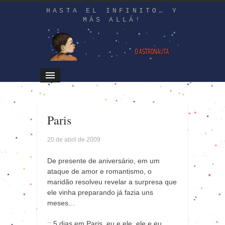
HASTA EL INFINITO… Y
MÁS ALLÁ!
Paris
20 de abril de 2009
De presente de aniversário, em um
ataque de amor e romantismo, o
maridão resolveu revelar a surpresa que
ele vinha preparando já fazia uns
meses…
:: 5 dias em Paris, eu e ele, ele e eu.