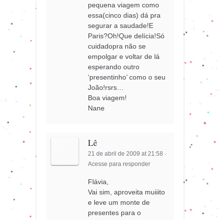
pequena viagem como
essa(cinco dias) dá pra
segurar a saudade!E
Paris?Oh!Que delícia!Só
cuidadopra não se
empolgar e voltar de lá
esperando outro
‘presentinho’ como o seu
João!rsrs…
Boa viagem!
Nane
Lê
21 de abril de 2009 at 21:58
·
Acesse para responder
Flávia,
Vai sim, aproveita muiiito
e leve um monte de
presentes para o