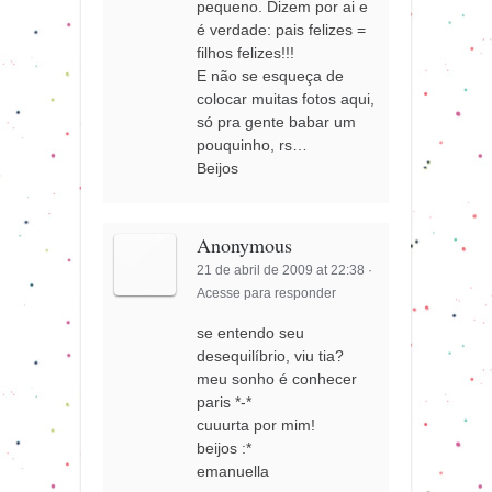
pequeno. Dizem por ai e
é verdade: pais felizes =
filhos felizes!!!
E não se esqueça de
colocar muitas fotos aqui,
só pra gente babar um
pouquinho, rs…
Beijos
Anonymous
21 de abril de 2009 at 22:38
·
Acesse para responder
se entendo seu
desequilíbrio, viu tia?
meu sonho é conhecer
paris *-*
cuuurta por mim!
beijos :*
emanuella