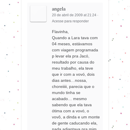
angela
20 de abril de 2009 at 21:24
·
Acesse para responder
Flavinha,
Quando a Lara tava com
04 meses, estávamos
com viagem programada
p levar ela pra Jacó,
resultado por causa do
meu trabalho, ela teve
que ir com a vovó, dois
dias antes…nossa,
choreiiiii, parecia que o
mundo tinha se
acabado… mesmo
sabendo que ela tava
ótima com a vovó, o
vovô, a dinda e um monte
de gente caducando ela,
nada adiantava pra mim