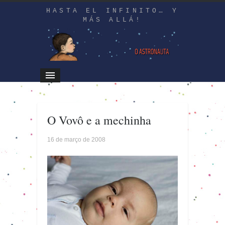
HASTA EL INFINITO… Y
MÁS ALLÁ!
O Vovô e a mechinha
16 de março de 2008