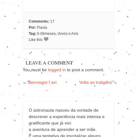
Comments:
17
Por:
Flavia
Tag:
0-06meses
,
Vovós e Avis
Like this
LEAVE A COMMENT
You must be
logged in
to post a comment.
←
Benvingut l´avi
Volta ao trabalho
→
O astronauta nasceu da vontade de
descrever a experiência mais intensa e
gratificante que já vivi:
a aventura de aprender a ser mãe.
É uma tentativa de imortalizar alguns