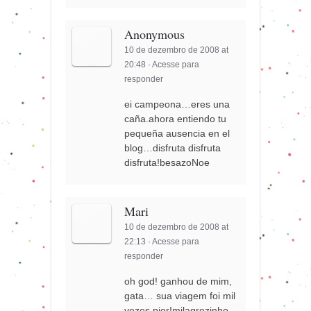
Anonymous
10 de dezembro de 2008 at
20:48
·
Acesse para
responder
ei campeona…eres una
caña.ahora entiendo tu
pequeña ausencia en el
blog…disfruta disfruta
disfruta!besazoNoe
Mari
10 de dezembro de 2008 at
22:13
·
Acesse para
responder
oh god! ganhou de mim,
gata… sua viagem foi mil
vezes pior!milagrezinho