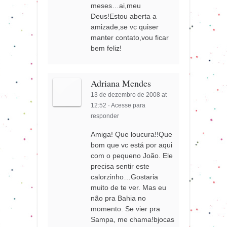
meses…ai,meu
Deus!Estou aberta a
amizade,se vc quiser
manter contato,vou ficar
bem feliz!
Adriana Mendes
13 de dezembro de 2008 at
12:52
·
Acesse para
responder
Amiga! Que loucura!!Que
bom que vc está por aqui
com o pequeno João. Ele
precisa sentir este
calorzinho…Gostaria
muito de te ver. Mas eu
não pra Bahia no
momento. Se vier pra
Sampa, me chama!bjocas