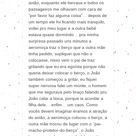
avião, enquanto ele berrava e todos os
passageiros me olhavam com cara de
“por favor faz alguma coisa”… depois de
um tempo ele foi ficando mais tranquilo,
voltei pro meu lugar e a outra bebê
estava quase dormindo… pra minha
surpresa passado uns minutos a
aeromoça traz o berço que a outra mãe
tinha pedido, supliquei que não o
colocasse, nisso vem o pai de traz
gritando que eu era egoísta porque não
queria deixar colocar o berço, o João
também começou a gritar, eu fiquei
super nervosa falei um monte, o homem
que me segurava pelo braço falando pro
João calar a boca, porque ia acordar a
filha dele… enfim… um caos. Como
vocês devem imaginar éramos a atração
do avião, a aeromoça colocou o berço, a
outra mãe trocou de lugar com o “pai-
macho-protetor-do-berço”, o João