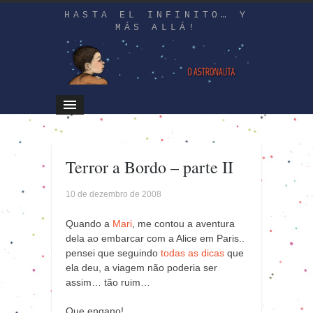
HASTA EL INFINITO… Y
MÁS ALLÁ!
Terror a Bordo – parte II
10 de dezembro de 2008
Quando a
Mari
, me contou a aventura
dela ao embarcar com a Alice em Paris..
pensei que seguindo
todas as dicas
que
ela deu, a viagem não poderia ser
assim… tão ruim…
Que engano!