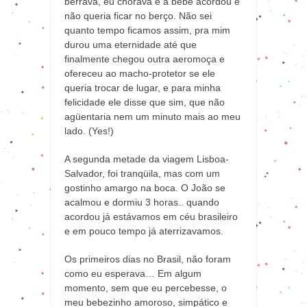
berrava, eu chorava e a bebê acordou e
não queria ficar no berço. Não sei
quanto tempo ficamos assim, pra mim
durou uma eternidade até que
finalmente chegou outra aeromoça e
ofereceu ao macho-protetor se ele
queria trocar de lugar, e para minha
felicidade ele disse que sim, que não
agüentaria nem um minuto mais ao meu
lado. (Yes!)
A segunda metade da viagem Lisboa-
Salvador, foi tranqüila, mas com um
gostinho amargo na boca. O João se
acalmou e dormiu 3 horas.. quando
acordou já estávamos em céu brasileiro
e em pouco tempo já aterrizavamos.
Os primeiros dias no Brasil, não foram
como eu esperava… Em algum
momento, sem que eu percebesse, o
meu bebezinho amoroso, simpático e