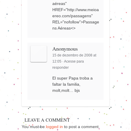
aéreas"
HREF="http://www.meioa
ereo.com/passagens"
REL="nofollow">Passage
ns Aéreas<>
Anonymous
15 de dezembro de 2008 at
12:05
·
Acesse para
responder
El super Papa troba a
faltar la familia,
molt,molt… bjs
LEAVE A COMMENT
You must be
logged in
to post a comment.