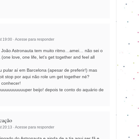
t 19:00
·
Acesse para responder
il, João Astronauta tem muito ritmo…amei… não sei o
ne love, one life, let's get together and feel all
u pular aí em Barcelona (apesar de preferir!) mas
t stop por aqui não role um get together né?
 conhecer!
uuuuuuuuuper beijo! depois te conto do aquário de
icação
t 20:13
·
Acesse para responder
ingado do Astronauta e ainda de a tia aqui ser fã e