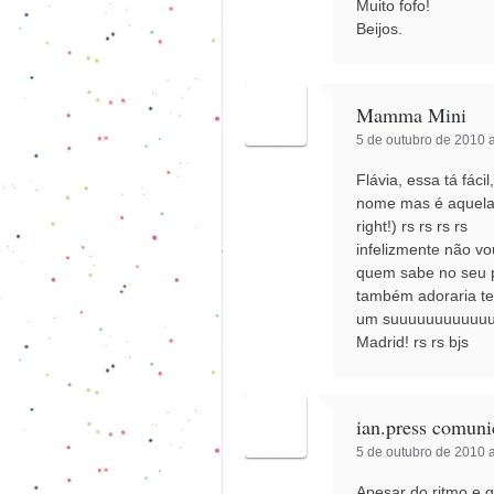
Muito fofo!
Beijos.
Mamma Mini
5 de outubro de 2010 a
Flávia, essa tá fác
nome mas é aquela (o
right!) rs rs rs rs
infelizmente não vo
quem sabe no seu pi
também adoraria te
um suuuuuuuuuuuuu
Madrid! rs rs bjs
ian.press comun
5 de outubro de 2010 a
Apesar do ritmo e g