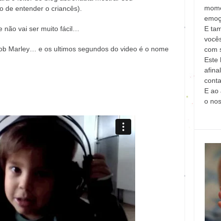
mome
 de entender o criancês).
emoç
E ta
 não vai ser muito fácil…
vocês
b Marley… e os ultimos segundos do video é o nome
com s
Este 
afina
conta
E ao 
o no