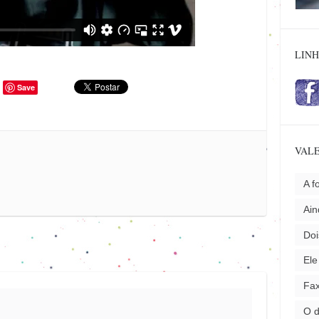
LINH
Save
VALE
A f
Ai
Doi
Ele
Fax
O 