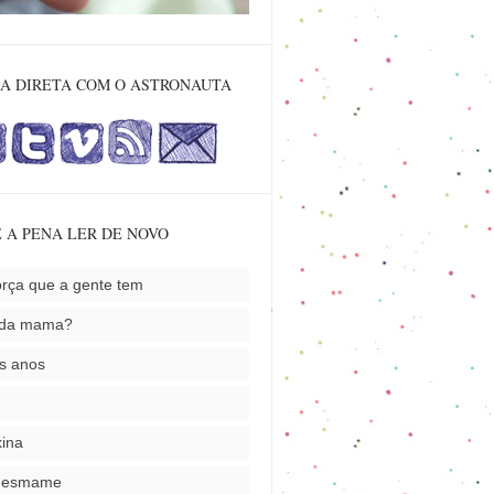
A DIRETA COM O ASTRONAUTA
 A PENA LER DE NOVO
orça que a gente tem
nda mama?
s anos
ina
desmame