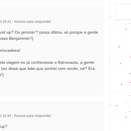
t 18:41
·
Acesse para responder
tand up? Ou jammin’? (essa última, só porque a gente
nosso Benjammin’!)
brincadeira!
uela viagem eu já conhecesse o Astronauta, a gente
! (eu disse que falei que sonhei com vocês, né? Era
!)
t 18:44
·
Acesse para responder
 up?