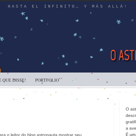
HASTA EL INFINITO… Y MÁS ALLÁ!
 QUE DISSE!
PORTFOLIO
O as
descr
gratif
a ave
É uma
a o leitor do blog astronauta mostrar seu