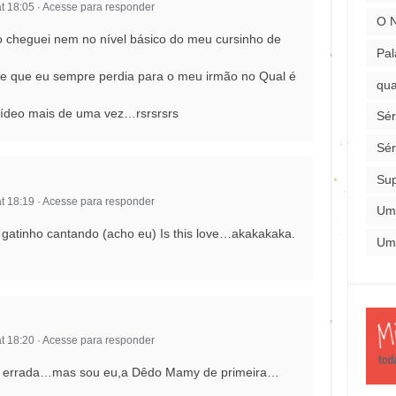
t 18:05
·
Acesse para responder
O 
 cheguei nem no nível básico do meu cursinho de
Pal
o de que eu sempre perdia para o meu irmão no Qual é
qua
 vídeo mais de uma vez…rsrsrsrs
Sér
Sér
Su
t 18:19
·
Acesse para responder
Um
 gatinho cantando (acho eu) Is this love…akakakaka.
Um
t 18:20
·
Acesse para responder
a errada…mas sou eu,a Dêdo Mamy de primeira…