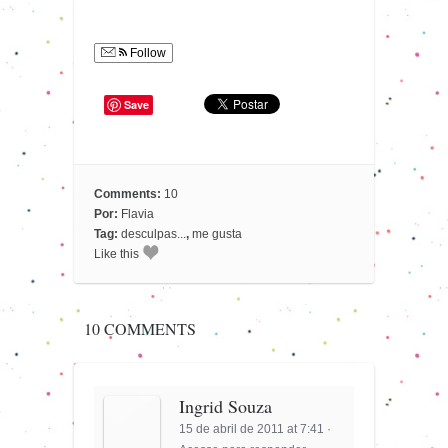
Follow
Save
Comments:
10
Por:
Flavia
Tag:
desculpas...
,
me gusta
Like this
10 COMMENTS
Ingrid Souza
15 de abril de 2011 at 7:41
·