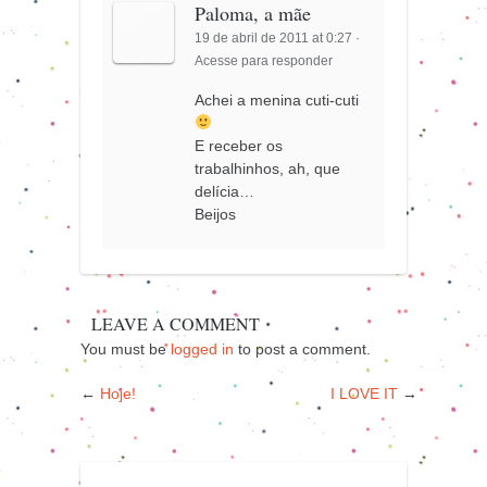
Paloma, a mãe
19 de abril de 2011 at 0:27
·
Acesse para responder
Achei a menina cuti-cuti
E receber os
trabalhinhos, ah, que
delícia…
Beijos
LEAVE A COMMENT
You must be
logged in
to post a comment.
←
Hoje!
I LOVE IT
→