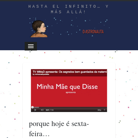
HASTA EL INFINITO… Y
MÁS ALLÁ!
porque hoje é sexta-
feira…