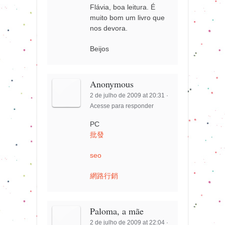
Flávia, boa leitura. É
muito bom um livro que
nos devora.
Beijos
Anonymous
2 de julho de 2009 at 20:31
·
Acesse para responder
PC
批發
seo
網路行銷
Paloma, a mãe
2 de julho de 2009 at 22:04
·