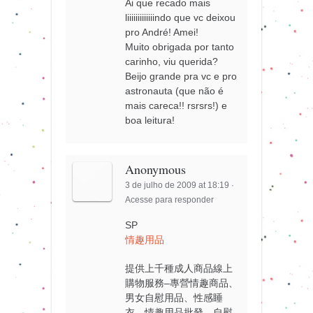
Ai que recado mais
liiiiiiiiiiiiindo que vc deixou
pro André! Amei!
Muito obrigada por tanto
carinho, viu querida?
Beijo grande pra vc e pro
astronauta (que não é
mais careca!! rsrsrs!) e
boa leitura!
Anonymous
3 de julho de 2009 at 18:19
·
Acesse para responder
SP
情趣用品
提供上千種成人商品線上
購物服務–專營情趣商品、
男女自慰用品、性感睡
衣、情趣用品批發、自慰