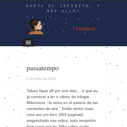
HASTA EL INFINITO… Y
MÁS ALLÁ!
passatempo
1 de julho de 2009
Talvez fique off por uns dias… é que eu
já comecei a ler o ultimo da trilogia
Milennium. “la reina en el palacio de las
corrientes de aire.” Então tenho mais
uma vez um livro (854 paginas)
enganchado nas mãos, todo tempinho
livre corro pra ler. Não sobra muito