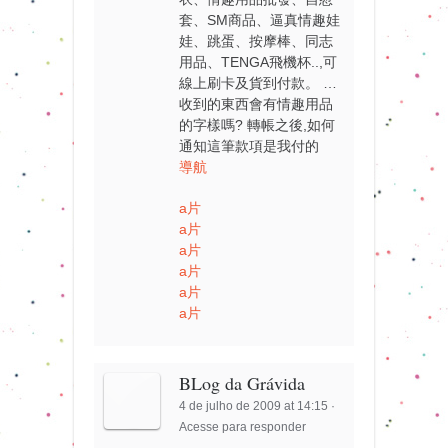
套、SM商品、逼真情趣娃
娃、跳蛋、按摩棒、同志
用品、TENGA飛機杯..,可
線上刷卡及貨到付款。 …
收到的東西會有情趣用品
的字樣嗎? 轉帳之後,如何
通知這筆款項是我付的
導航
a片
a片
a片
a片
a片
a片
BLog da Grávida
4 de julho de 2009 at 14:15
·
Acesse para responder