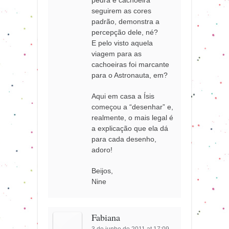
seguirem as cores
padrão, demonstra a
percepção dele, né?
E pelo visto aquela
viagem para as
cachoeiras foi marcante
para o Astronauta, em?
Aqui em casa a Ísis
começou a “desenhar” e,
realmente, o mais legal é
a explicação que ela dá
para cada desenho,
adoro!
Beijos,
Nine
Fabiana
3 de junho de 2011 at 17:09
·