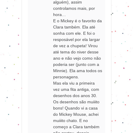
alguém), assim
controlamos mais, por
hora…
E o Mickey é o favorito da
Clara também. Ela até
sonha com ele. E foi o
resposável por ela largar
de vez a chupeta! Virou
até tema do niver desse
ano e não vejo como não
poderia ser (junto com a
Minnie). Ela ama todos os
personagens.
Mas ela viu a primeira
vez uma fita antiga, com
desenhos dos anos 30.
Os desenhos são muiiito
bons! Quando vi a casa
do Mickey Mouse, achei
muiiito chato. E no
começo a Clara também
não gostou, depois