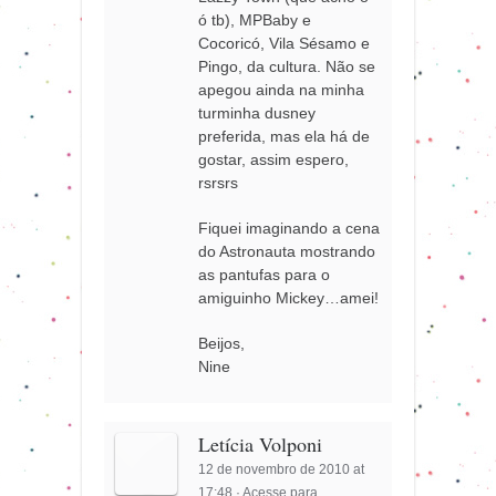
ó tb), MPBaby e
Cocoricó, Vila Sésamo e
Pingo, da cultura. Não se
apegou ainda na minha
turminha dusney
preferida, mas ela há de
gostar, assim espero,
rsrsrs
Fiquei imaginando a cena
do Astronauta mostrando
as pantufas para o
amiguinho Mickey…amei!
Beijos,
Nine
Letícia Volponi
12 de novembro de 2010 at
17:48
·
Acesse para