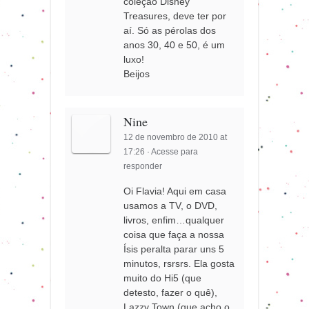
coleção Disney
Treasures, deve ter por
aí. Só as pérolas dos
anos 30, 40 e 50, é um
luxo!
Beijos
Nine
12 de novembro de 2010 at
17:26
·
Acesse para
responder
Oi Flavia! Aqui em casa
usamos a TV, o DVD,
livros, enfim…qualquer
coisa que faça a nossa
Ísis peralta parar uns 5
minutos, rsrsrs. Ela gosta
muito do Hi5 (que
detesto, fazer o quê),
Lazzy Town (que acho o