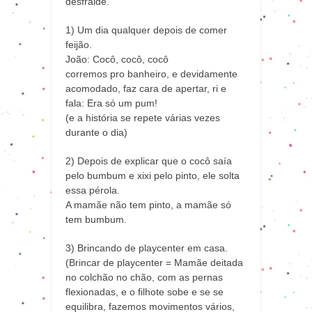
desfralde.
1) Um dia qualquer depois de comer
feijão.
João: Cocô, cocô, cocô
corremos pro banheiro, e devidamente
acomodado, faz cara de apertar, ri e
fala: Era só um pum!
(e a história se repete várias vezes
durante o dia)
2) Depois de explicar que o cocô saía
pelo bumbum e xixi pelo pinto, ele solta
essa pérola.
A mamãe não tem pinto, a mamãe só
tem bumbum.
3) Brincando de playcenter em casa.
(Brincar de playcenter = Mamãe deitada
no colchão no chão, com as pernas
flexionadas, e o filhote sobe e se se
equilibra, fazemos movimentos vários,