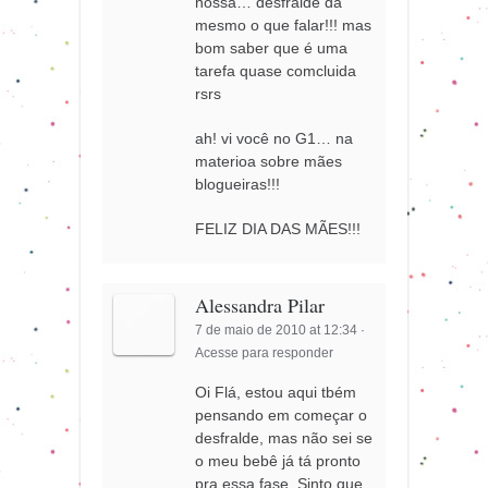
nossa… desfralde dá
mesmo o que falar!!! mas
bom saber que é uma
tarefa quase comcluida
rsrs
ah! vi você no G1… na
materioa sobre mães
blogueiras!!!
FELIZ DIA DAS MÃES!!!
Alessandra Pilar
7 de maio de 2010 at 12:34
·
Acesse para responder
Oi Flá, estou aqui tbém
pensando em começar o
desfralde, mas não sei se
o meu bebê já tá pronto
pra essa fase. Sinto que