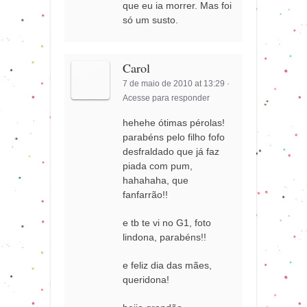
que eu ia morrer. Mas foi
só um susto.
Carol
7 de maio de 2010 at 13:29
·
Acesse para responder
hehehe ótimas pérolas!
parabéns pelo filho fofo
desfraldado que já faz
piada com pum,
hahahaha, que
fanfarrão!!
e tb te vi no G1, foto
lindona, parabéns!!
e feliz dia das mães,
queridona!