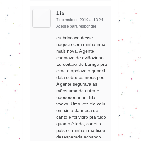
Lia
7 de maio de 2010 at 13:24
·
Acesse para responder
eu brincava desse
negócio com minha irmã
mais nova. A gente
chamava de aviãozinho.
Eu deitava de barriga pra
cima e apoiava o quadril
dela sobre os meus pés.
A gente segurava as
mãos uma da outra e
uooooooonnnn! Ela
voava! Uma vez ela caiu
em cima da mesa de
canto e foi vidro pra tudo
quanto é lado, cortei o
pulso e minha irmã ficou
desesperada achando