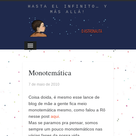
HASTA EL INFINITO… Y
MÁS ALLÁ!
Monotemática
7 de maio de 2010
Coisa doida, é mesmo esse lance de
blog de mãe a gente fica meio
monotemática mesmo, como falou a Rô
nesse post
aqui
.
Mas se paramos pra pensar, somos
sempre um pouco monotemáticos nas
várias fases da nossa vida.