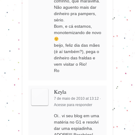
cofrinho, que maravilha.
Não aguento mais dar
dinheiro pra pampers,
sério.
Bom, e cá estamos,
monotemizando de novo
beijo, feliz dia das mães
(é aí também?), pega o
dinheiro das fraldas e
vem visitar o Rio!
Ro
Keyla
7 de maio de 2010 at 13:12
·
Acesse para responder
Oi.. vi seu blog em uma
matéria no G1 e resolvi
dar uma espiadinha.
ADOREI!! Parabéns!