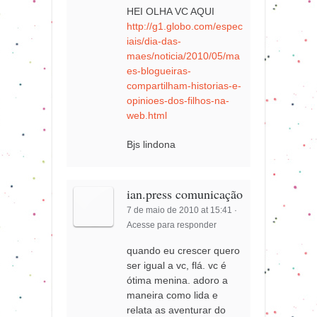
HEI OLHA VC AQUI
http://g1.globo.com/espec
iais/dia-das-
maes/noticia/2010/05/ma
es-blogueiras-
compartilham-historias-e-
opinioes-dos-filhos-na-
web.html
Bjs lindona
ian.press comunicação
7 de maio de 2010 at 15:41
·
Acesse para responder
quando eu crescer quero
ser igual a vc, flá. vc é
ótima menina. adoro a
maneira como lida e
relata as aventurar do