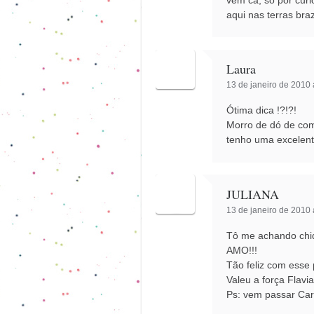
vem cá, só por curi
aqui nas terras br
Laura
13 de janeiro de 2010 
Ótima dica !?!?!
Morro de dó de com
tenho uma excelen
JULIANA
13 de janeiro de 2010 
Tô me achando chiq
AMO!!!
Tão feliz com esse 
Valeu a força Flavia
Ps: vem passar Carn