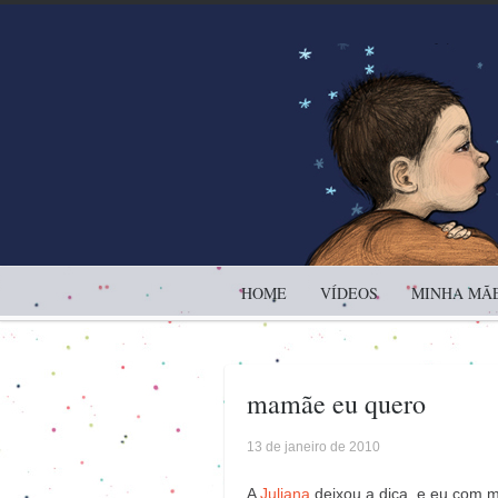
HOME
VÍDEOS
MINHA MÃE
mamãe eu quero
13 de janeiro de 2010
A
Juliana
deixou a dica, e eu com m