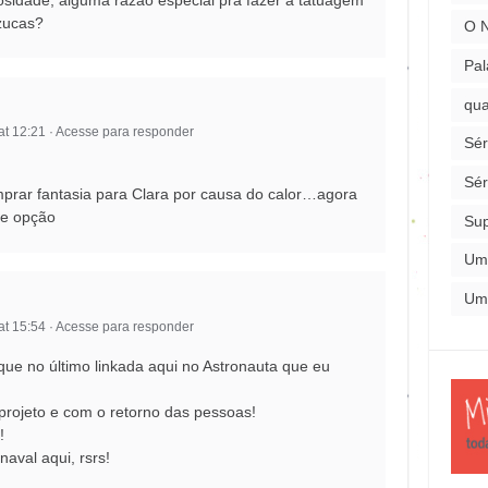
osidade, alguma razão especial pra fazer a tatuagem
azucas?
O 
Pal
qua
at 12:21
·
Acesse para responder
Sér
Sér
prar fantasia para Clara por causa do calor…agora
te opção
Su
Um
Um
at 15:54
·
Acesse para responder
ue no último linkada aqui no Astronauta que eu
projeto e com o retorno das pessoas!
!
aval aqui, rsrs!