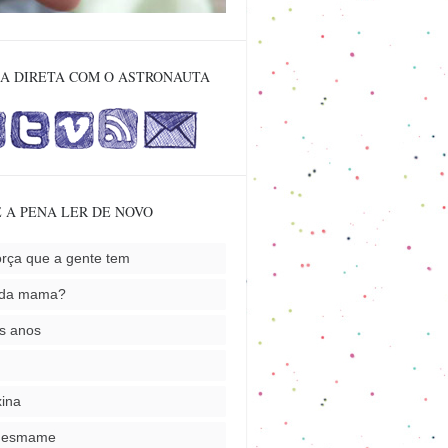
A DIRETA COM O ASTRONAUTA
 A PENA LER DE NOVO
orça que a gente tem
nda mama?
s anos
ina
desmame