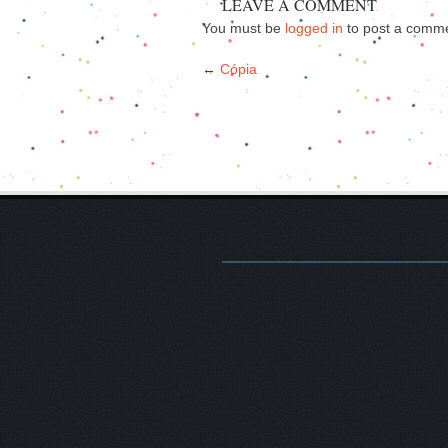
LEAVE A COMMENT
You must be
logged in
to post a comme
←
Cópia