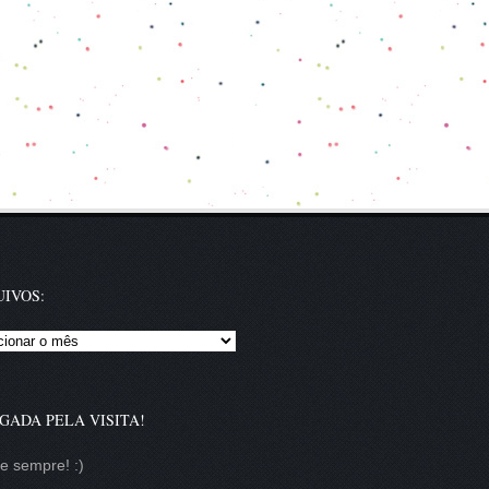
IVOS:
vos:
GADA PELA VISITA!
te sempre! :)