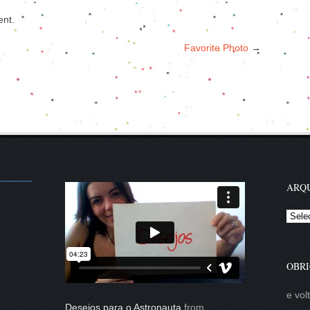
nt.
Favorite Photo
→
ARQU
Arqui
OBRI
e vol
Desejos para o Astronauta
from