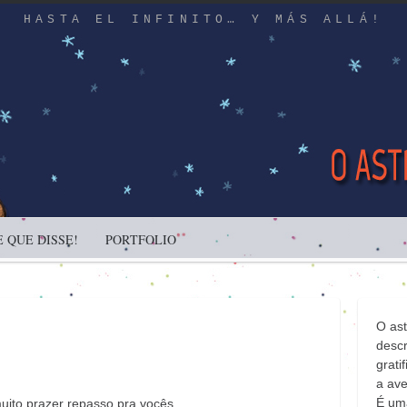
HASTA EL INFINITO… Y MÁS ALLÁ!
 QUE DISSE!
PORTFOLIO
O as
descr
gratif
a ave
É uma
uito prazer repasso pra vocês.