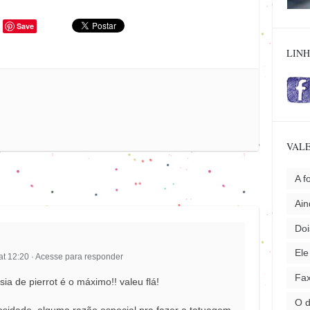
Save
LINH
VALE
A f
Ai
Doi
Ele
at 12:20
·
Acesse para responder
Fax
ia de pierrot é o máximo!! valeu flá!
O 