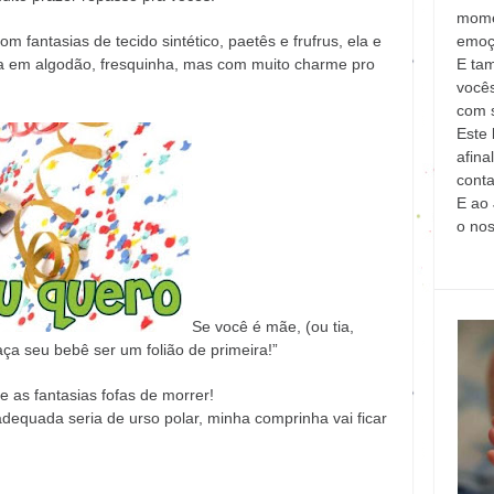
mome
emoç
fantasias de tecido sintético, paetês e frufrus, ela e
E ta
 em algodão, fresquinha, mas com muito charme pro
vocês
com s
Este 
afina
conta
E ao 
o no
Se você é mãe, (ou tia,
aça seu bebê ser um folião de primeira!”
 e as fantasias fofas de morrer!
dequada seria de urso polar, minha comprinha vai ficar