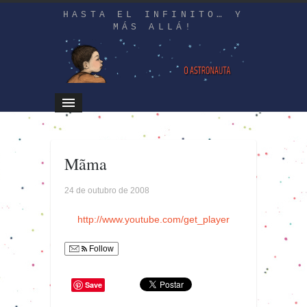
HASTA EL INFINITO… Y
MÁS ALLÁ!
Mãma
24 de outubro de 2008
http://www.youtube.com/get_player
Follow
Save