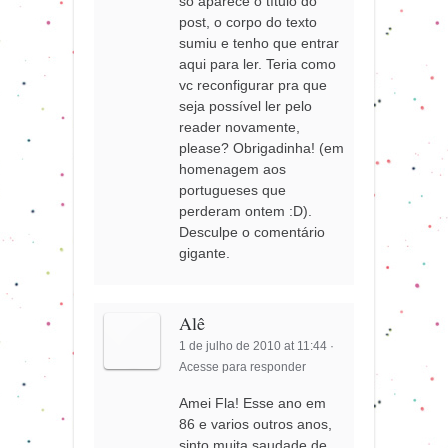
só aparece o título do
post, o corpo do texto
sumiu e tenho que entrar
aqui para ler. Teria como
vc reconfigurar pra que
seja possível ler pelo
reader novamente,
please? Obrigadinha! (em
homenagem aos
portugueses que
perderam ontem :D).
Desculpe o comentário
gigante.
Alê
1 de julho de 2010 at 11:44
·
Acesse para responder
Amei Fla! Esse ano em
86 e varios outros anos,
sinto muita saudade de