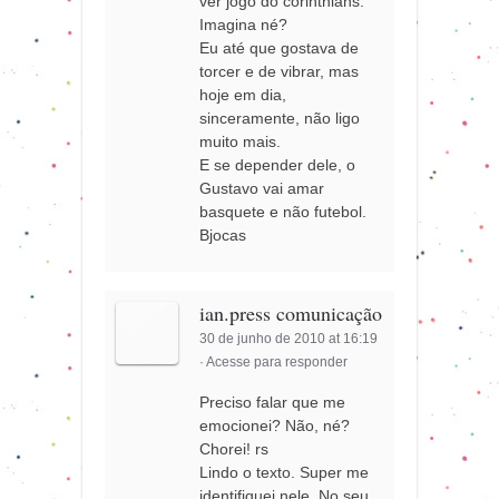
ver jogo do corinthians.
Imagina né?
Eu até que gostava de
torcer e de vibrar, mas
hoje em dia,
sinceramente, não ligo
muito mais.
E se depender dele, o
Gustavo vai amar
basquete e não futebol.
Bjocas
ian.press comunicação
30 de junho de 2010 at 16:19
·
Acesse para responder
Preciso falar que me
emocionei? Não, né?
Chorei! rs
Lindo o texto. Super me
identifiquei nele. No seu