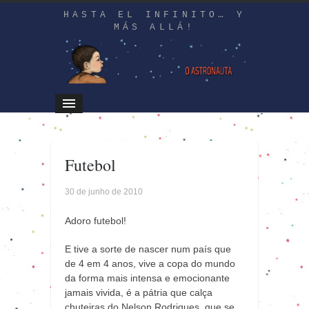
HASTA EL INFINITO… Y
MÁS ALLÁ!
Futebol
30 de junho de 2010
Adoro futebol!
E tive a sorte de nascer num país que
de 4 em 4 anos, vive a copa do mundo
da forma mais intensa e emocionante
jamais vivida, é a pátria que calça
chuteiras do Nelson Rodrigues, que se