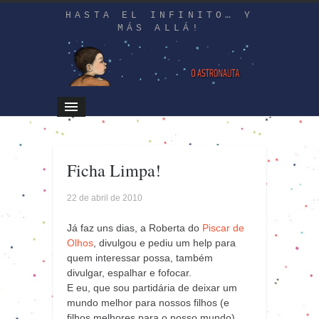
HASTA EL INFINITO… Y
MÁS ALLÁ!
Ficha Limpa!
22 de abril de 2010
Já faz uns dias, a Roberta do
Piscar de
Olhos
, divulgou e pediu um help para
quem interessar possa, também
divulgar, espalhar e fofocar.
E eu, que sou partidária de deixar um
mundo melhor para nossos filhos (e
filhos melhores para o nosso mundo),