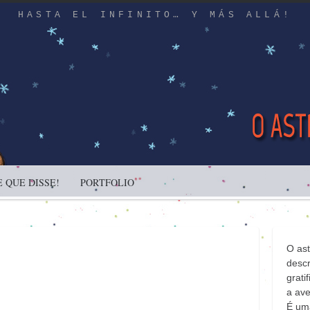
HASTA EL INFINITO… Y MÁS ALLÁ!
 QUE DISSE!
PORTFOLIO
O as
descr
gratif
a ave
É uma