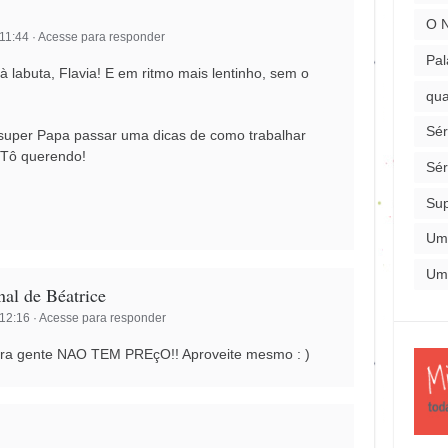
O 
 11:44
·
Acesse para responder
Pal
à labuta, Flavia! E em ritmo mais lentinho, sem o
qua
Sér
 super Papa passar uma dicas de como trabalhar
 Tô querendo!
Sér
Su
Um
Um
nal de Béatrice
 12:16
·
Acesse para responder
pra gente NAO TEM PREçO!! Aproveite mesmo : )