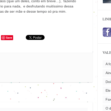
mãos (que um deles, conto em breve…), fazendo
rio para nada, e desfrutando muitíssimo dessa
rias de ser mãe e desse tempo só pra mim.
LINH
Save
VALE
A f
Ai
Doi
Ele
Fax
O 