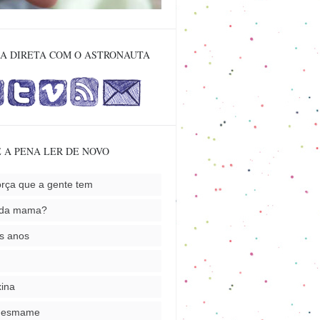
A DIRETA COM O ASTRONAUTA
 A PENA LER DE NOVO
orça que a gente tem
nda mama?
s anos
ina
desmame