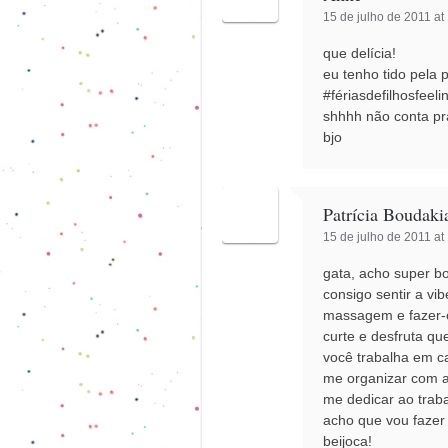
15 de julho de 2011 at
que delícia!
eu tenho tido pela
#fériasdefilhosfeel
shhhh não conta pr
bjo
Patrícia Boudaki
15 de julho de 2011 at
gata, acho super b
consigo sentir a vi
massagem e fazer-
curte e desfruta q
você trabalha em c
me organizar com a
me dedicar ao trabal
acho que vou fazer
beijoca!