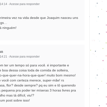
 14:14
·
Acesse para responder
 primeira vez na vida desde que Joaquim nasceu uns
ings…
á ninguém!
an
 14:21
·
Acesse para responder
om ter um tempo só para você. é importante e
be boa dessa coisa toda de comida de solteira,
o-que-quer-na-hora-que-quer! muito bom mesmo!
ue você com certeza merece, super-mãe! rs
asa, flor? desde sempre? pq eu sim e tô querendo
 pequena pra poder ter míseras 3 horas livres pra
ho mas tá difícil, viu!?
 um post sobre isso!