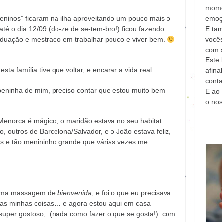
mome
emoç
ninos” ficaram na ilha aproveitando um pouco mais o
E ta
até o dia 12/09 (do-ze de se-tem-bro!) ficou fazendo
vocês
aduação e mestrado em trabalhar pouco e viver bem.
com s
Este 
ta família tive que voltar, e encarar a vida real.
afina
conta
eninha de mim, preciso contar que estou muito bem
E ao 
o no
 Menorca é mágico, o maridão estava no seu habitat
, outros de Barcelona/Salvador, e o João estava feliz,
is e tão menininho grande que várias vezes me
uma massagem de
bienvenida
, e foi o que eu precisava
nas minhas coisas… e agora estou aqui em casa
 super gostoso, (nada como fazer o que se gosta!) com