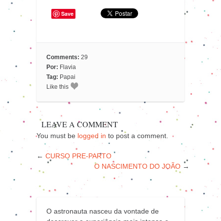
Save
Comments:
29
Por:
Flavia
Tag:
Papai
Like this
LEAVE A COMMENT
You must be
logged in
to post a comment.
←
CURSO PRE-PARTO
O NASCIMENTO DO JOÃO
→
O astronauta nasceu da vontade de