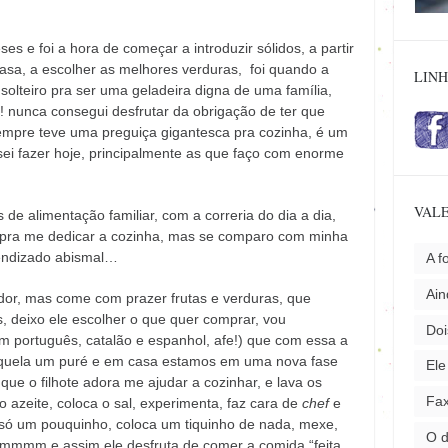
 e foi a hora de começar a introduzir sólidos, a partir
casa, a escolher as melhores verduras, foi quando a
LINH
solteiro pra ser uma geladeira digna de uma família,
k! nunca consegui desfrutar da obrigação de ter que
empre teve uma preguiça gigantesca pra cozinha, é um
sei fazer hoje, principalmente as que faço com enorme
VALE
 de alimentação familiar, com a correria do dia a dia,
 pra me dedicar a cozinha, mas se comparo com minha
rendizado abismal…
A f
Ai
r, mas come com prazer frutas e verduras, que
 deixo ele escolher o que quer comprar, vou
Doi
m português, catalão e espanhol, afe!) que com essa a
quela um puré e em casa estamos em uma nova fase
Ele
ue o filhote adora me ajudar a cozinhar, e lava os
Fax
o azeite, coloca o sal, experimenta, faz cara de
chef
e
só um pouquinho, coloca um tiquinho de nada, mexe,
O 
mmm e assim ele desfruta de comer a comida “feita