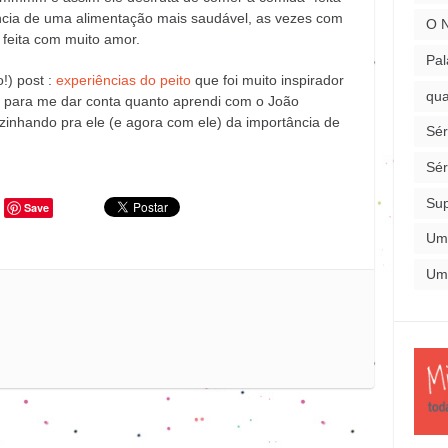
ância de uma alimentação mais saudável, as vezes com
O 
feita com muito amor.
Pal
!) post :
experiências do peito
que foi muito inspirador
qua
l para me dar conta quanto aprendi com o João
inhando pra ele (e agora com ele) da importância de
Sér
Sér
Su
Save
Um
Um