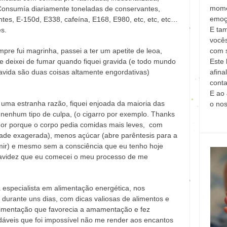
mome
Consumía diariamente toneladas de conservantes,
emoç
ntes, E-150d, E338, cafeína, E168, E980, etc, etc, etc…
E ta
s.
vocês
com s
mpre fui magrinha, passei a ter um apetite de leoa,
Este 
ue deixei de fumar quando fiquei gravida (e todo mundo
afina
ravida são duas coisas altamente engordativas)
conta
E ao 
 uma estranha razão, fiquei enjoada da maioria das
o no
nenhum tipo de culpa, (o cigarro por exemplo. Thanks
hor porque o corpo pedia comidas mais leves, com
ade exagerada), menos açúcar (abre parêntesis para a
mir) e mesmo sem a consciência que eu tenho hoje
gravidez que eu comecei o meu processo de me
specialista em alimentação energética, nos
 durante uns dias, com dicas valiosas de alimentos e
alimentação que favorecia a amamentação e fez
dáveis que foi impossível não me render aos encantos