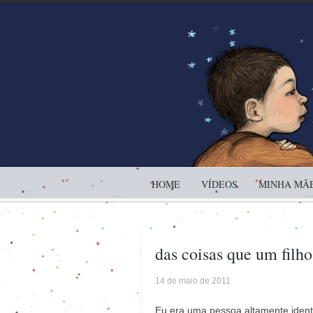
HOME
VÍDEOS
MINHA MÃE
das coisas que um filho
14 de maio de 2011
Eu era uma pessoa altamente identi