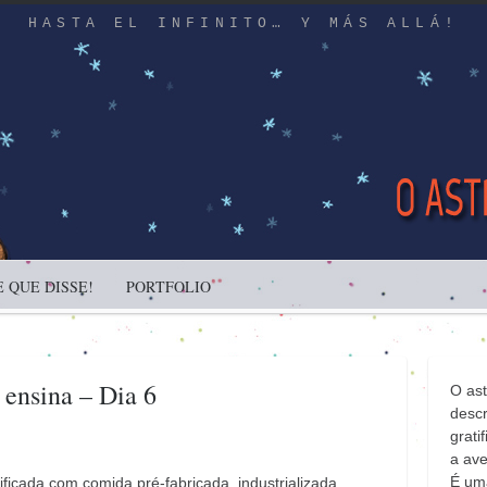
HASTA EL INFINITO… Y MÁS ALLÁ!
 QUE DISSE!
PORTFOLIO
 ensina – Dia 6
O as
descr
gratif
a ave
É uma
ficada com comida pré-fabricada, industrializada,