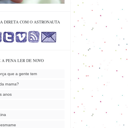
A DIRETA COM O ASTRONAUTA
 A PENA LER DE NOVO
orça que a gente tem
nda mama?
s anos
ina
desmame