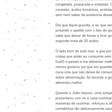
congelada, preparada e enlatada. 
corantes, ácidos fumáricos, acidula
sem nem saber da existencia desse
Daí que fiquei gravida, e eu que se
juntando o apetite com o fato de q
sabe que deixar de fumar e ficar g
engordei mais de 20 quilos.
O lado bom de tudo isso, é que por
coisas que antes eu consumia sem 
God!) e passei a me alimentar mel
menos gordura (só que em quantid
coca-cola que não deixei de consu
sobre alimentação, foi durante a 
alimentar melhor.
Quando o João nasceu, uma amiga e
presenteou com vir a casa cozinhar
maneiras de cozinhar, reforçou a 
comidinhas tão deliciosamente sau