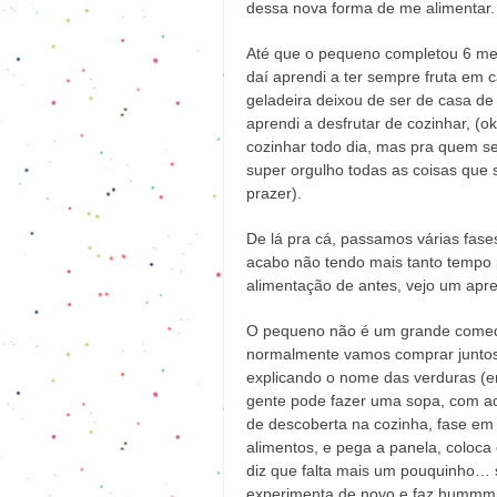
dessa nova forma de me alimentar.
Até que o pequeno completou 6 meses
daí aprendi a ter sempre fruta em 
geladeira deixou de ser de casa de 
aprendi a desfrutar de cozinhar, (o
cozinhar todo dia, mas pra quem s
super orgulho todas as coisas que 
prazer).
De lá pra cá, passamos várias fases
acabo não tendo mais tanto tempo
alimentação de antes, vejo um ap
O pequeno não é um grande comedo
normalmente vamos comprar juntos,
explicando o nome das verduras (e
gente pode fazer uma sopa, com a
de descoberta na cozinha, fase em q
alimentos, e pega a panela, coloca 
diz que falta mais um pouquinho… 
experimenta de novo e faz hummmm