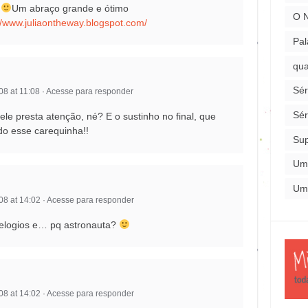
!
Um abraço grande e ótimo
O 
//www.juliaontheway.blogspot.com/
Pal
qua
Sér
8 at 11:08
·
Acesse para responder
Sér
le presta atenção, né? E o sustinho no final, que
ndo esse carequinha!!
Su
Um
Um
8 at 14:02
·
Acesse para responder
 elogios e… pq astronauta?
8 at 14:02
·
Acesse para responder