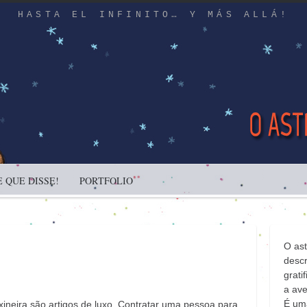
HASTA EL INFINITO… Y MÁS ALLÁ!
 QUE DISSE!
PORTFOLIO
O as
descr
gratif
a ave
É uma
xineira são artigos de luxo. Contratar uma pessoa para