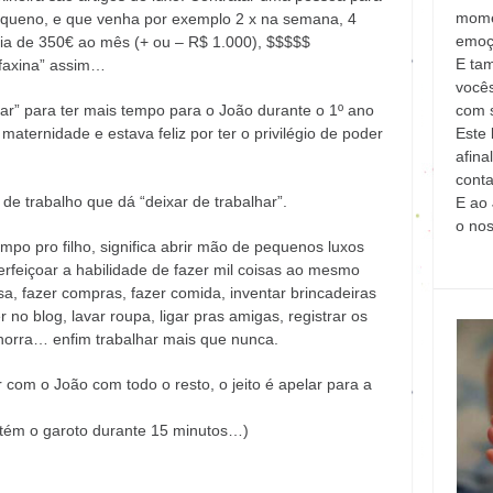
mome
equeno, e que venha por exemplo 2 x na semana, 4
emoç
ia de 350€ ao mês (+ ou – R$ 1.000), $$$$$
E ta
“faxina” assim…
vocês
com s
har” para ter mais tempo para o João durante o 1º ano
Este 
 maternidade e estava feliz por ter o privilégio de poder
afina
conta
e trabalho que dá “deixar de trabalhar”.
E ao 
o no
empo pro filho, significa abrir mão de pequenos luxos
erfeiçoar a habilidade de fazer mil coisas ao mesmo
asa, fazer compras, fazer comida, inventar brincadeiras
 no blog, lavar roupa, ligar pras amigas, registrar os
orra… enfim trabalhar mais que nunca.
 com o João com todo o resto, o jeito é apelar para a
tém o garoto durante 15 minutos…)