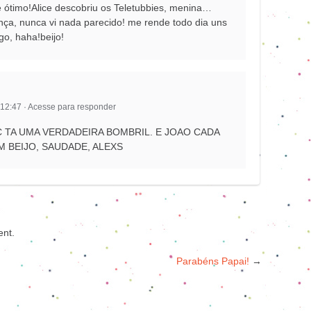
l é ótimo!Alice descobriu os Teletubbies, menina…
iança, nunca vi nada parecido! me rende todo dia uns
go, haha!beijo!
 12:47
·
Acesse para responder
C TA UMA VERDADEIRA BOMBRIL. E JOAO CADA
M BEIJO, SAUDADE, ALEXS
nt.
Parabéns Papai!
→