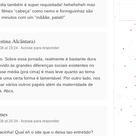
ídia também é super requisitada! heheheheh mas
! filmes “cabeça” como nemo e formiguinhaz são
5 minutos com um “mãããe, patati!”
istina Alcântara)
8 at 19:24
·
Acesse para responder
ão. Sobre essa jornada, realmente é bastante dura
vido às grandes diferenças sociais existentes no
lasse média (pra cima) é mais leve quanto ao tema
e uma certa forma é lamentável. Por outro lado, nos
r vários outros papéis além da maternidade de
a. Abcs,
mes
8 at 20:34
·
Acesse para responder
cinha! Qual eh o site que o deixa tao entretido?