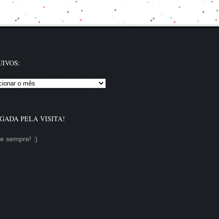
IVOS:
vos:
GADA PELA VISITA!
te sempre! :)