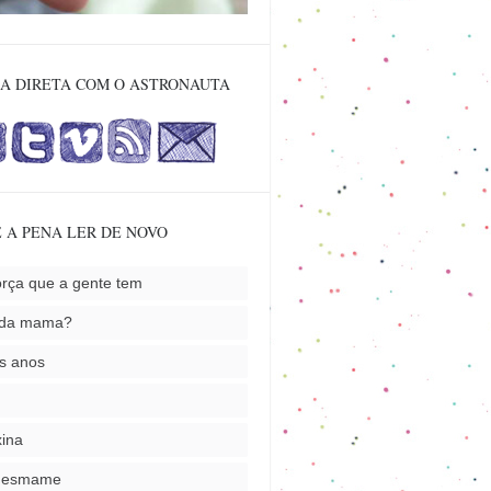
A DIRETA COM O ASTRONAUTA
 A PENA LER DE NOVO
orça que a gente tem
nda mama?
s anos
ina
desmame