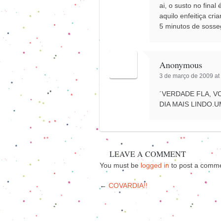
ai, o susto no fina
aquilo enfeitiça cr
5 minutos de sosse
Anonymous
3 de março de 2009 at
´VERDADE FLA, V
DIA MAIS LINDO.U
LEAVE A COMMENT
You must be
logged in
to post a comme
←
COVARDIA!!