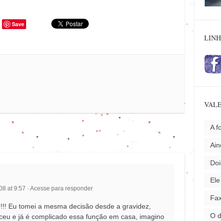
Save
LINH
VALE
A f
Ai
Doi
Ele
8 at 9:57
·
Acesse para responder
Fax
e!!! Eu tomei a mesma decisão desde a gravidez,
O 
sceu e já é complicado essa função em casa, imagino