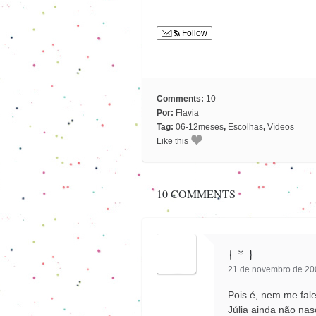
Follow
Comments:
10
Por:
Flavia
Tag:
06-12meses
,
Escolhas
,
Vídeos
Like this
10 COMMENTS
{ * }
21 de novembro de 200
Pois é, nem me fal
Júlia ainda não na