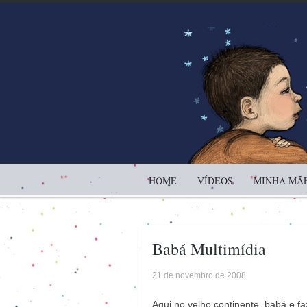
HOME
VÍDEOS
MINHA MÃE
Babá Multimídia
21 de novembro de 2008
Aqui no velho continente, babá e fa